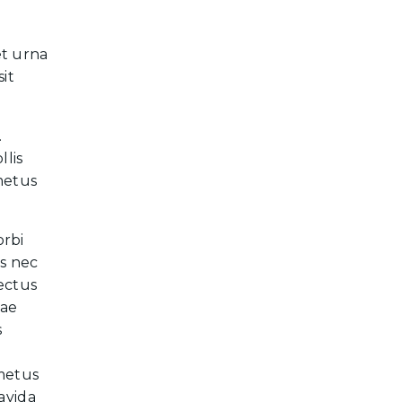
et urna
it
.
llis
metus
orbi
s nec
lectus
tae
s
 metus
avida