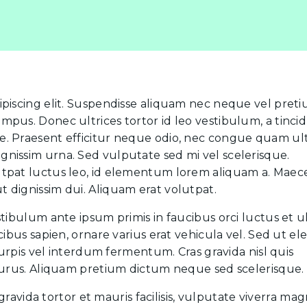
ipiscing elit. Suspendisse aliquam nec neque vel preti
pus. Donec ultrices tortor id leo vestibulum, a tinci
. Praesent efficitur neque odio, nec congue quam ult
, dignissim urna. Sed vulputate sed mi vel scelerisque.
utpat luctus leo, id elementum lorem aliquam a. Maec
 dignissim dui. Aliquam erat volutpat.
tibulum ante ipsum primis in faucibus orci luctus et ul
cibus sapien, ornare varius erat vehicula vel. Sed ut el
 turpis vel interdum fermentum. Cras gravida nisl quis
 purus. Aliquam pretium dictum neque sed scelerisque.
 gravida tortor et mauris facilisis, vulputate viverra ma