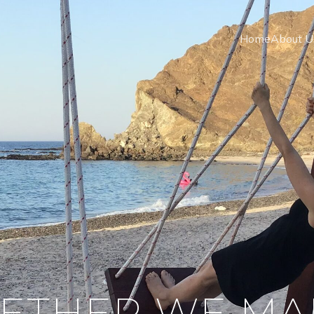
Home
About 
ETHER WE MA