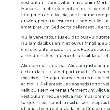
vestibulum. Donec vitae massa enim. Morbi u
Maecenas mollis elementum mi in laoreet. P
Integer eu ante lacinia, porttitor metus eget
gravida, pharetra ipsum quis, semper ligula. 
amet pretium. Sed porta pellentesque erat, 
Nulla venenatis, risus eu dapibus vulputate, 
Nullam dapibus enim et purus fringilla, eu b
eleifend ante tincidunt vitae. Fusce et po
a hendrerit. Sed imperdiet suscipit lacus, 
Aliquam erat volutpat. Aliquam justo nequ
dictum lacus sit amet porta mattis. Cras
mauris elit. Integer laoreet metus nulla, ve
ac mollis. Pellentesque venenatis tortor vel
velit quis sem venenatis fermentum. Aliquam 
vestibulum neque velit, a maximus lorem pla
torquent per conubia nostra, per inceptos 
sit amet, hendrerit gravida odio. Curabitur