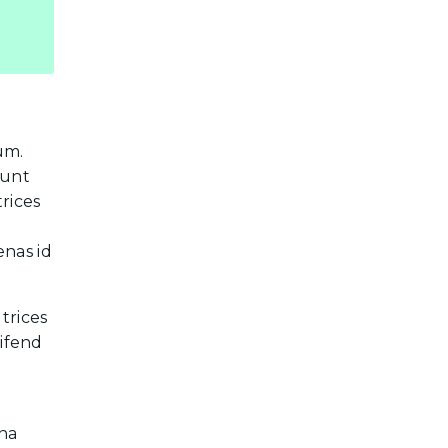
um.
dunt
rices
enas id
trices
eifend
gna