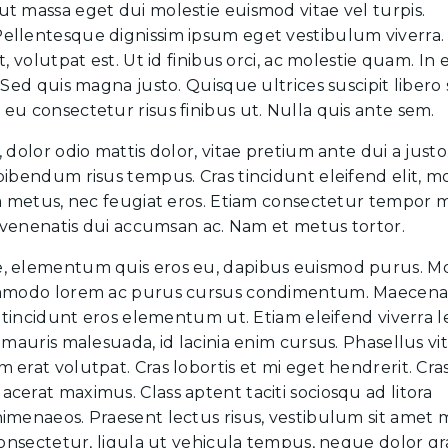
t massa eget dui molestie euismod vitae vel turpis.
ellentesque dignissim ipsum eget vestibulum viverra.
, volutpat est. Ut id finibus orci, ac molestie quam. In 
Sed quis magna justo. Quisque ultrices suscipit libero s
eu consectetur risus finibus ut. Nulla quis ante sem.
dolor odio mattis dolor, vitae pretium ante dui a justo
ibendum risus tempus. Cras tincidunt eleifend elit, mo
rta metus, nec feugiat eros. Etiam consectetur tempor 
et venenatis dui accumsan ac. Nam et metus tortor.
e, elementum quis eros eu, dapibus euismod purus. M
 commodo lorem ac purus cursus condimentum. Maecena
l tincidunt eros elementum ut. Etiam eleifend viverra 
 mauris malesuada, id lacinia enim cursus. Phasellus vi
erat volutpat. Cras lobortis et mi eget hendrerit. Cra
cerat maximus. Class aptent taciti sociosqu ad litora
himenaeos. Praesent lectus risus, vestibulum sit amet
 consectetur, ligula ut vehicula tempus, neque dolor gr