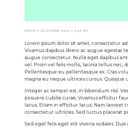
-
-
admin
26 October 2022
6:52 am
Lorem ipsum dolor sit amet, consectetur ad
Vivamus dapibus libero ac augue egestas tem
augue consectetur. Nulla eget dapibus ante
vel. Proin vel felis mollis, lacinia tellus nec
Pellentesque eu pellentesque ex. Cras vol
magna eu neque ultrices cursus. Quisque ut
Integer ac semper est, in bibendum nisl. Ves
posuere cubilia curae; Vivamus efficitur fau
lacus. Etiam in efficitur lacus. Nam laoreet
consectetur ultricies. Sed luctus placerat
Sed eget felis eget elit viverra sodales. Duis