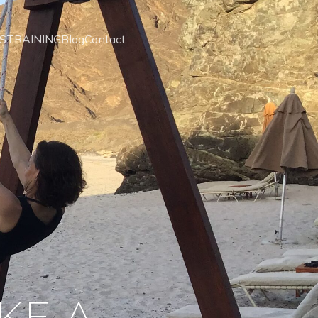
US
TRAINING
Blog
Contact
KE A