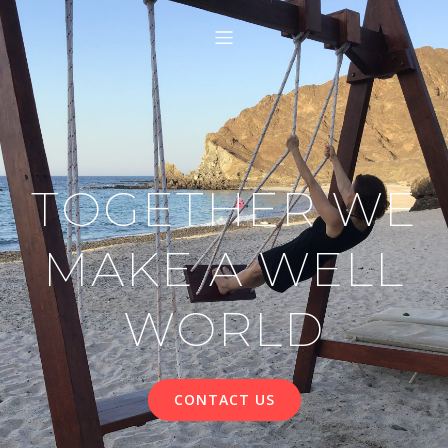
TOGETHER WE
MAKE A WELL
WORLD
CONTACT US