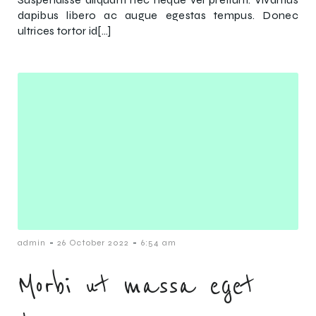
dapibus libero ac augue egestas tempus. Donec
ultrices tortor id[…]
-
-
admin
26 October 2022
6:54 am
Morbi ut massa eget